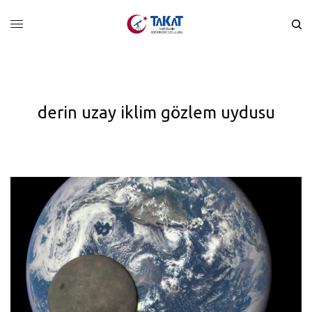
derin uzay iklim gözlem uydusu