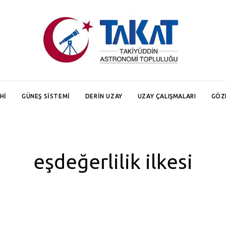
HI
GÜNEŞ SISTEMI
DERIN UZAY
UZAY ÇALIŞMALARI
GÖZ
eşdeğerlilik ilkesi