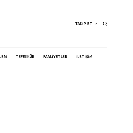
TAKİP ET
LEM
TEFEKKÜR
FAALIYETLER
İLETIŞIM