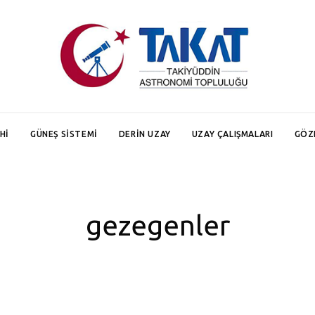
HI
GÜNEŞ SISTEMI
DERIN UZAY
UZAY ÇALIŞMALARI
GÖZ
gezegenler