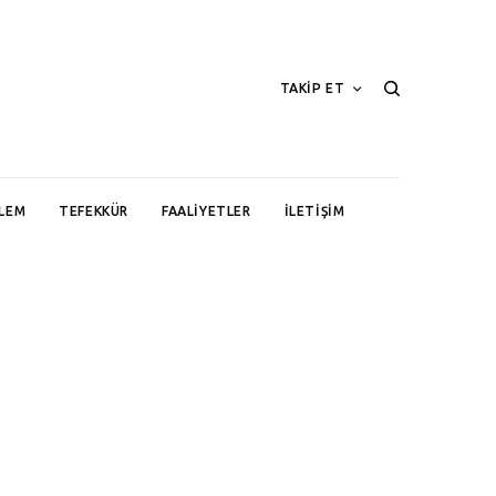
TAKİP ET
LEM
TEFEKKÜR
FAALIYETLER
İLETIŞIM