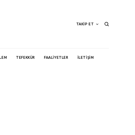
TAKİP ET
LEM
TEFEKKÜR
FAALIYETLER
İLETIŞIM