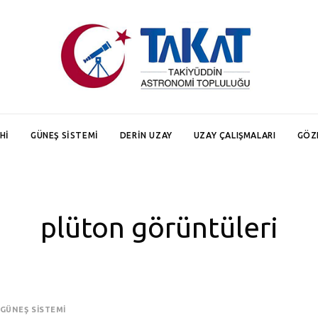
HI
GÜNEŞ SISTEMI
DERIN UZAY
UZAY ÇALIŞMALARI
GÖZ
plüton görüntüleri
GÜNEŞ SISTEMI