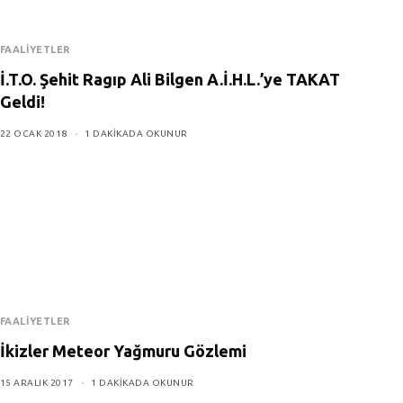
FAALIYETLER
İ.T.O. Şehit Ragıp Ali Bilgen A.İ.H.L.’ye TAKAT
Geldi!
22 OCAK 2018
1 DAKIKADA OKUNUR
FAALIYETLER
İkizler Meteor Yağmuru Gözlemi
15 ARALIK 2017
1 DAKIKADA OKUNUR