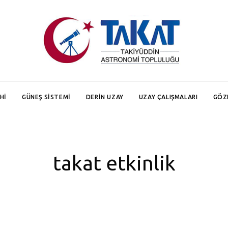
HI
GÜNEŞ SISTEMI
DERIN UZAY
UZAY ÇALIŞMALARI
GÖZ
takat etkinlik