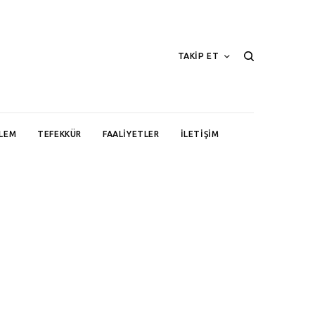
TAKİP ET
LEM
TEFEKKÜR
FAALIYETLER
İLETIŞIM