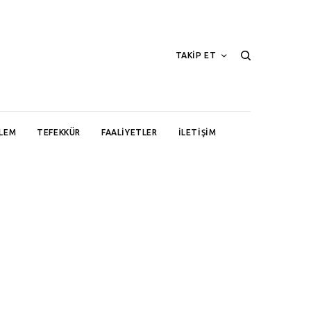
TAKİP ET
LEM
TEFEKKÜR
FAALIYETLER
İLETIŞIM