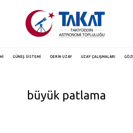
HI
GÜNEŞ SISTEMI
DERIN UZAY
UZAY ÇALIŞMALARI
GÖZ
büyük patlama