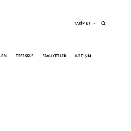
TAKİP ET
LEM
TEFEKKÜR
FAALIYETLER
İLETIŞIM