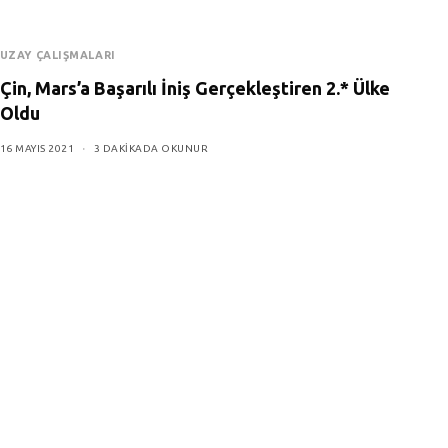
UZAY ÇALIŞMALARI
Çin, Mars’a Başarılı İniş Gerçekleştiren 2.* Ülke
Oldu
16 MAYIS 2021
3 DAKIKADA OKUNUR