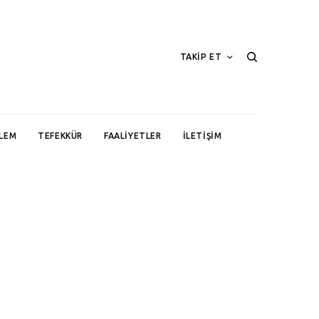
TAKİP ET
LEM
TEFEKKÜR
FAALIYETLER
İLETIŞIM