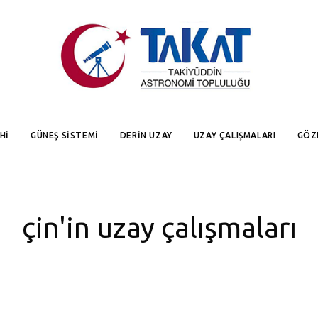
HI
GÜNEŞ SISTEMI
DERIN UZAY
UZAY ÇALIŞMALARI
GÖZ
çin'in uzay çalışmaları