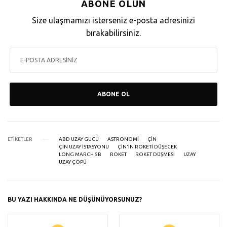
ABONE OLUN
Size ulaşmamızı isterseniz e-posta adresinizi
bırakabilirsiniz.
ABONE OL
ETIKETLER
ABD UZAY GÜCÜ
ASTRONOMI
ÇIN
ÇIN UZAY ISTASYONU
ÇIN'IN ROKETI DÜŞECEK
LONG MARCH 5B
ROKET
ROKET DÜŞMESI
UZAY
UZAY ÇÖPÜ
BU YAZI HAKKINDA NE DÜŞÜNÜYORSUNUZ?