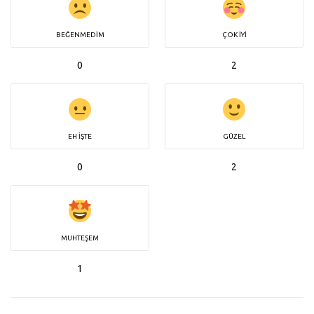
BEĞENMEDIM
ÇOK İYI
0
2
EH İŞTE
GÜZEL
0
2
MUHTEŞEM
1