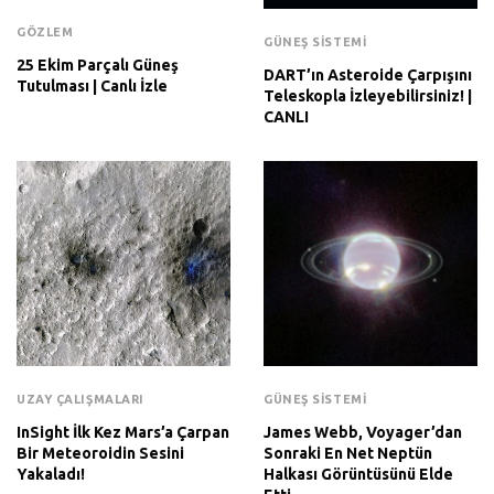
GÖZLEM
GÜNEŞ SISTEMI
25 Ekim Parçalı Güneş
DART’ın Asteroide Çarpışını
Tutulması | Canlı İzle
Teleskopla İzleyebilirsiniz! |
CANLI
UZAY ÇALIŞMALARI
GÜNEŞ SISTEMI
InSight İlk Kez Mars’a Çarpan
James Webb, Voyager’dan
Bir Meteoroidin Sesini
Sonraki En Net Neptün
Yakaladı!
Halkası Görüntüsünü Elde