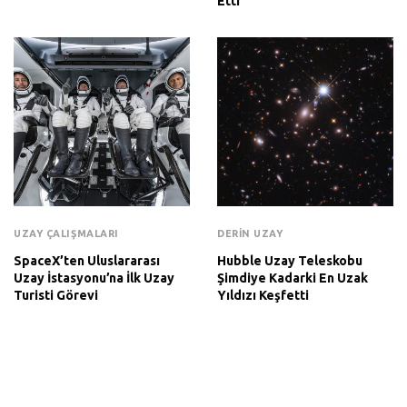
Etti
UZAY ÇALIŞMALARI
DERIN UZAY
SpaceX’ten Uluslararası
Hubble Uzay Teleskobu
Uzay İstasyonu’na İlk Uzay
Şimdiye Kadarki En Uzak
Turisti Görevi
Yıldızı Keşfetti