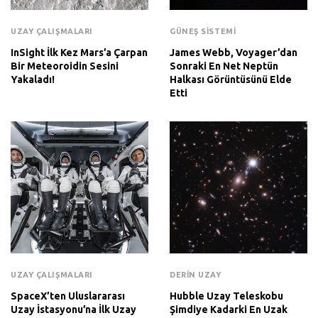
UZAY ÇALIŞMALARI
GÜNEŞ SISTEMI
InSight İlk Kez Mars’a Çarpan
James Webb, Voyager’dan
Bir Meteoroidin Sesini
Sonraki En Net Neptün
Yakaladı!
Halkası Görüntüsünü Elde
Etti
UZAY ÇALIŞMALARI
DERIN UZAY
SpaceX’ten Uluslararası
Hubble Uzay Teleskobu
Uzay İstasyonu’na İlk Uzay
Şimdiye Kadarki En Uzak