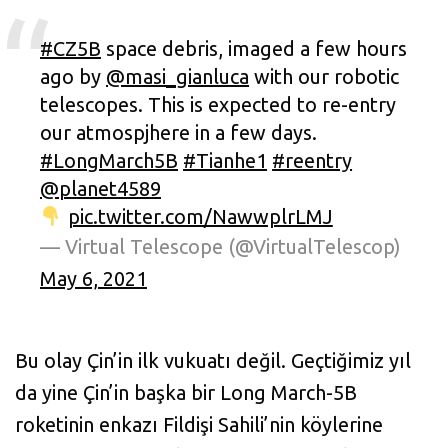
#CZ5B
space debris, imaged a few hours
ago by
@masi_gianluca
with our robotic
telescopes. This is expected to re-entry
our atmospjhere in a few days.
#LongMarch5B
#Tianhe1
#reentry
@planet4589
pic.twitter.com/NawwplrLMJ
— Virtual Telescope (@VirtualTelescop)
May 6, 2021
Bu olay Çin’in ilk vukuatı değil. Geçtiğimiz yıl
da yine Çin’in başka bir Long March-5B
roketinin enkazı Fildişi Sahili’nin köylerine