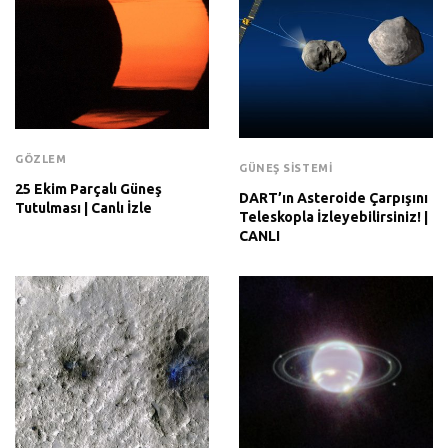
GÖZLEM
GÜNEŞ SISTEMI
25 Ekim Parçalı Güneş
DART’ın Asteroide Çarpışını
Tutulması | Canlı İzle
Teleskopla İzleyebilirsiniz! |
CANLI