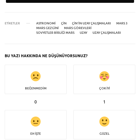
ETIKETLER
ASTRONOMI
ÇIN
ÇIN'IN UZAY ÇALIŞMALARI
MARS 3
MARS GEZGINI
MARS GÖREVLERI
SOVYETLER BIRLIĞI MARS
UZAY
UZAY ÇALIŞMALARI
BU YAZI HAKKINDA NE DÜŞÜNÜYORSUNUZ?
BEĞENMEDIM
ÇOK İYI
0
1
EH İŞTE
GÜZEL