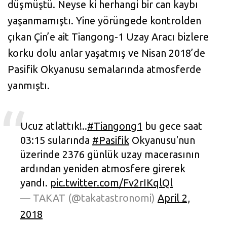
düşmüştü. Neyse ki herhangi bir can kaybı
yaşanmamıştı. Yine yörüngede kontrolden
çıkan Çin’e ait Tiangong-1 Uzay Aracı bizlere
korku dolu anlar yaşatmış ve Nisan 2018’de
Pasifik Okyanusu semalarında atmosferde
yanmıştı.
Ucuz atlattık!..
#Tiangong1
bu gece saat
03:15 sularında
#Pasifik
Okyanusu'nun
üzerinde 2376 günlük uzay macerasının
ardından yeniden atmosfere girerek
yandı.
pic.twitter.com/Fv2rIKqlQl
— TAKAT (@takatastronomi)
April 2,
2018