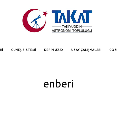
HI
GÜNEŞ SISTEMI
DERIN UZAY
UZAY ÇALIŞMALARI
GÖZ
enberi