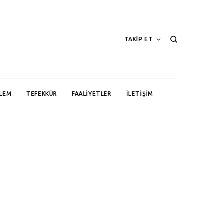
TAKİP ET
LEM
TEFEKKÜR
FAALIYETLER
İLETIŞIM