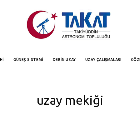
HI
GÜNEŞ SISTEMI
DERIN UZAY
UZAY ÇALIŞMALARI
GÖZ
uzay mekiği