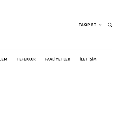
TAKİP ET
LEM
TEFEKKÜR
FAALIYETLER
İLETIŞIM