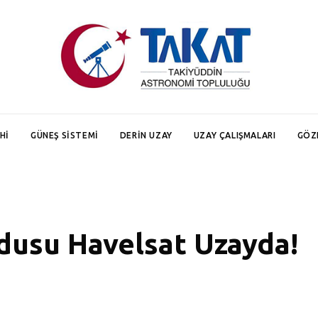
HI
GÜNEŞ SISTEMI
DERIN UZAY
UZAY ÇALIŞMALARI
GÖZ
dusu Havelsat Uzayda!