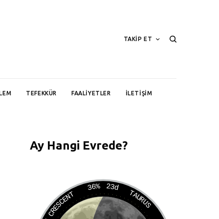
TAKİP ET
LEM
TEFEKKÜR
FAALIYETLER
İLETIŞIM
Ay Hangi Evrede?
36%
23d
TAURUS
WANING CRESCENT