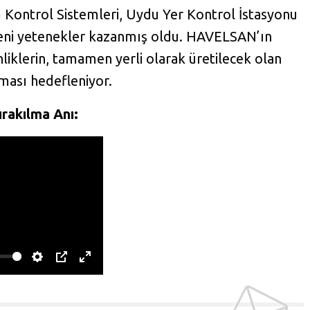
m Kontrol Sistemleri, Uydu Yer Kontrol İstasyonu
yeni yetenekler kazanmış oldu. HAVELSAN’ın
liklerin, tamamen yerli olarak üretilecek olan
ması hedefleniyor.
rakılma Anı:
S
P
E
e
I
n