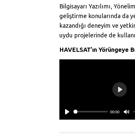
Bilgisayarı Yazılımı, Yöneli
geliştirme konularında da 
kazandığı deneyim ve yetkin
uydu projelerinde de kullan
HAVELSAT’ın Yörüngeye Bı
P
l
00:00
a
P
M
y
l
u