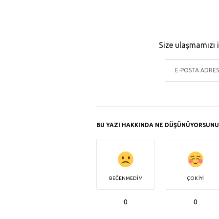
a
t
y
e
Size ulaşmamızı i
BU YAZI HAKKINDA NE DÜŞÜNÜYORSUNU
BEĞENMEDIM
ÇOK İYI
0
0