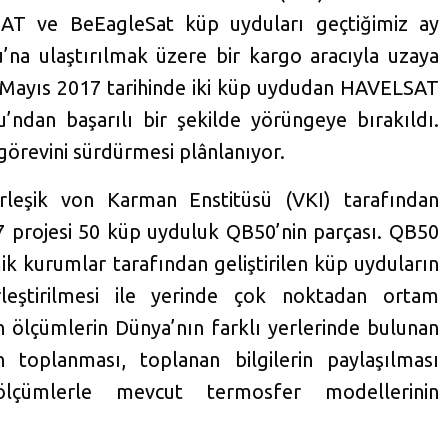
AT ve BeEagleSat küp uyduları geçtiğimiz ay
u’na ulaştırılmak üzere bir kargo aracıyla uzaya
16 Mayıs 2017 tarihinde iki küp uydudan HAVELSAT
u’ndan başarılı bir şekilde yörüngeye bırakıldı.
örevini sürdürmesi plânlanıyor.
rleşik von Karman Enstitüsü (VKI) tarafından
P7 projesi 50 küp uyduluk QB50’nin parçası. QB50
k kurumlar tarafından geliştirilen küp uyduların
leştirilmesi ile yerinde çok noktadan ortam
n ölçümlerin Dünya’nın farklı yerlerinde bulunan
n toplanması, toplanan bilgilerin paylaşılması
lçümlerle mevcut termosfer modellerinin