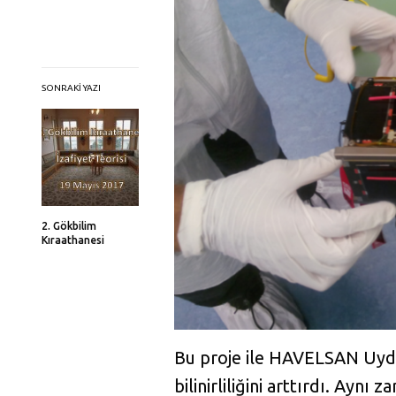
SONRAKI YAZI
2. Gökbilim
Kıraathanesi
Bu proje ile HAVELSAN Uyd
bilinirliliğini arttırdı. Ay