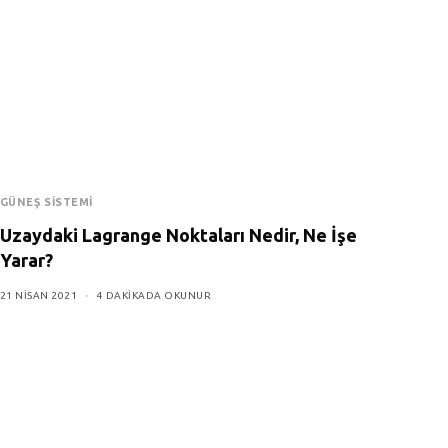
GÜNEŞ SISTEMI
Uzaydaki Lagrange Noktaları Nedir, Ne İşe
Yarar?
21 NISAN 2021
4 DAKIKADA OKUNUR