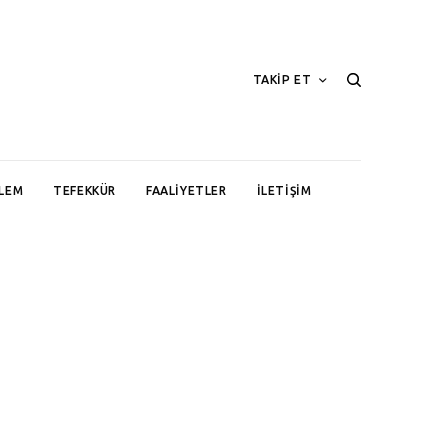
TAKİP ET
LEM
TEFEKKÜR
FAALIYETLER
İLETIŞIM