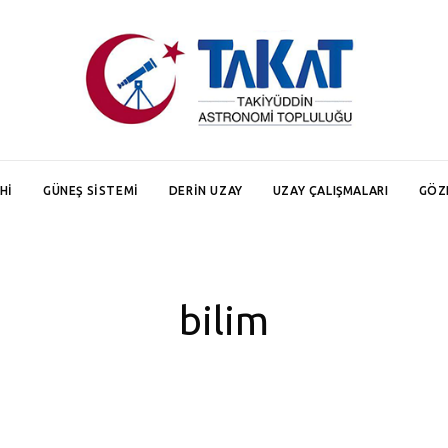
HI
GÜNEŞ SISTEMI
DERIN UZAY
UZAY ÇALIŞMALARI
GÖZ
bilim