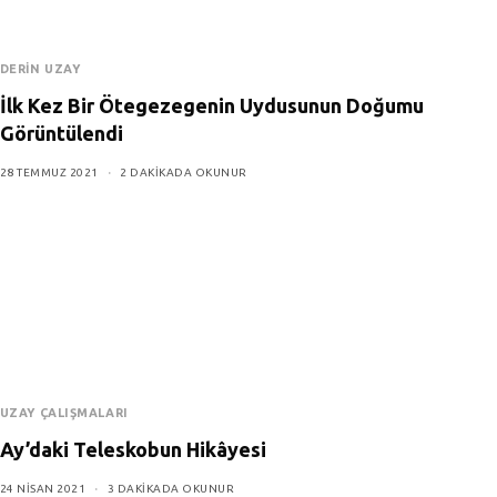
DERIN UZAY
İlk Kez Bir Ötegezegenin Uydusunun Doğumu
Görüntülendi
28 TEMMUZ 2021
2 DAKIKADA OKUNUR
UZAY ÇALIŞMALARI
Ay’daki Teleskobun Hikâyesi
24 NISAN 2021
3 DAKIKADA OKUNUR