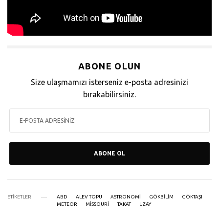
ABONE OLUN
Size ulaşmamızı isterseniz e-posta adresinizi
bırakabilirsiniz.
ABONE OL
ETIKETLER
ABD
ALEV TOPU
ASTRONOMI
GÖKBILIM
GÖKTAŞI
METEOR
MISSOURI
TAKAT
UZAY