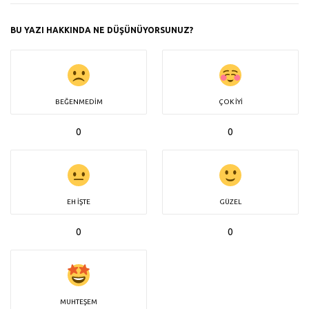
BU YAZI HAKKINDA NE DÜŞÜNÜYORSUNUZ?
BEĞENMEDIM
ÇOK İYI
0
0
EH İŞTE
GÜZEL
0
0
MUHTEŞEM