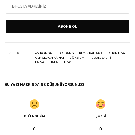
ABONE OL
ETIKETLER
ASTRONOMI
BIG BANG
BÜYÜK PATLAMA
DERIN UZAY
GENIŞLEYEN KÂINAT
GÖKBILIM
HUBBLE SABITI
KÂINAT
TAKAT
UZAY
BU YAZI HAKKINDA NE DÜŞÜNÜYORSUNUZ?
BEĞENMEDIM
ÇOK İYI
0
0