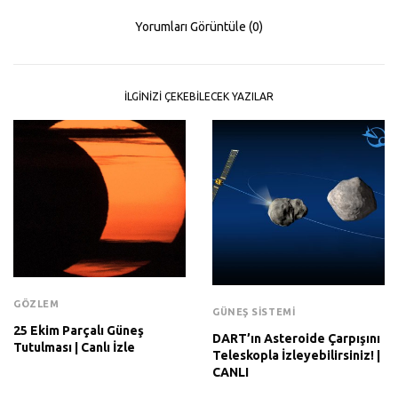
Yorumları Görüntüle (0)
İLGINIZI ÇEKEBILECEK YAZILAR
GÖZLEM
GÜNEŞ SISTEMI
25 Ekim Parçalı Güneş
DART’ın Asteroide Çarpışını
Tutulması | Canlı İzle
Teleskopla İzleyebilirsiniz! |
CANLI