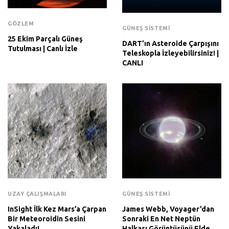
GÖZLEM
GÜNEŞ SISTEMI
25 Ekim Parçalı Güneş
DART’ın Asteroide Çarpışını
Tutulması | Canlı İzle
Teleskopla İzleyebilirsiniz! |
CANLI
UZAY ÇALIŞMALARI
GÜNEŞ SISTEMI
InSight İlk Kez Mars’a Çarpan
James Webb, Voyager’dan
Bir Meteoroidin Sesini
Sonraki En Net Neptün
Yakaladı!
Halkası Görüntüsünü Elde