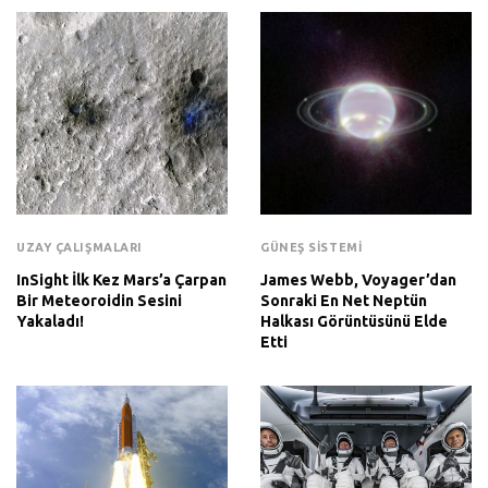
UZAY ÇALIŞMALARI
GÜNEŞ SISTEMI
InSight İlk Kez Mars’a Çarpan
James Webb, Voyager’dan
Bir Meteoroidin Sesini
Sonraki En Net Neptün
Yakaladı!
Halkası Görüntüsünü Elde
Etti