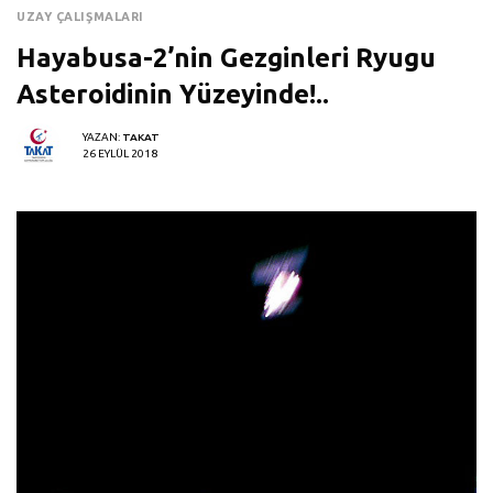
UZAY ÇALIŞMALARI
Hayabusa-2’nin Gezginleri Ryugu
Asteroidinin Yüzeyinde!..
YAZAN:
TAKAT
26 EYLÜL 2018