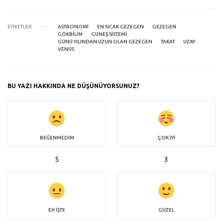
ETIKETLER
ASTRONOMI
EN SICAK GEZEGEN
GEZEGEN
GÖKBILIM
GÜNEŞ SISTEMI
GÜNÜ YILINDAN UZUN OLAN GEZEGEN
TAKAT
UZAY
VENÜS
BU YAZI HAKKINDA NE DÜŞÜNÜYORSUNUZ?
BEĞENMEDIM
ÇOK İYI
5
3
EH İŞTE
GÜZEL