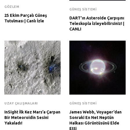
GÖZLEM
GÜNEŞ SISTEMI
25 Ekim Parçalı Güneş
DART’ın Asteroide Çarpışını
Tutulması | Canlı İzle
Teleskopla İzleyebilirsiniz! |
CANLI
UZAY ÇALIŞMALARI
GÜNEŞ SISTEMI
InSight İlk Kez Mars’a Çarpan
James Webb, Voyager’dan
Bir Meteoroidin Sesini
Sonraki En Net Neptün
Yakaladı!
Halkası Görüntüsünü Elde
Etti