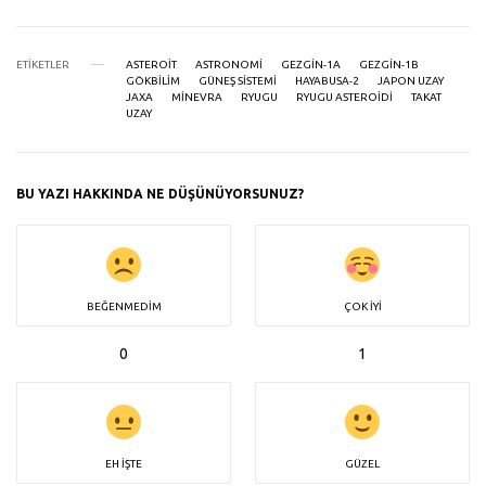
ETIKETLER
ASTEROIT
ASTRONOMI
GEZGIN-1A
GEZGIN-1B
GÖKBILIM
GÜNEŞ SISTEMI
HAYABUSA-2
JAPON UZAY
JAXA
MINEVRA
RYUGU
RYUGU ASTEROIDI
TAKAT
UZAY
BU YAZI HAKKINDA NE DÜŞÜNÜYORSUNUZ?
BEĞENMEDIM
ÇOK İYI
0
1
EH İŞTE
GÜZEL