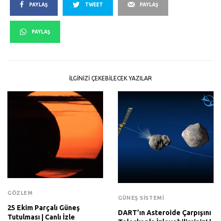
PAYLAŞ
TWEET
PAYLAŞ
PAYLAŞ
İLGINIZI ÇEKEBILECEK YAZILAR
GÖZLEM
GÜNEŞ SISTEMI
25 Ekim Parçalı Güneş
DART’ın Asteroide Çarpışını
Tutulması | Canlı İzle