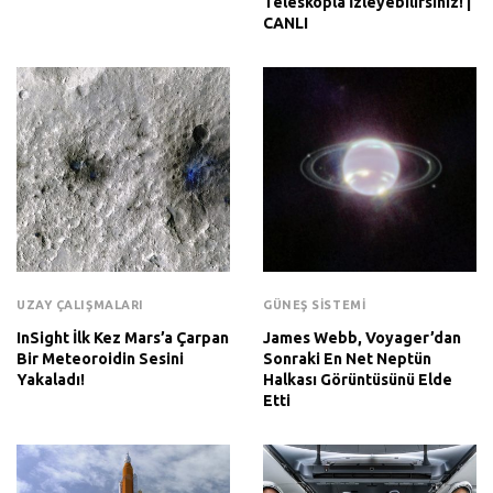
Teleskopla İzleyebilirsiniz! |
CANLI
UZAY ÇALIŞMALARI
GÜNEŞ SISTEMI
InSight İlk Kez Mars’a Çarpan
James Webb, Voyager’dan
Bir Meteoroidin Sesini
Sonraki En Net Neptün
Yakaladı!
Halkası Görüntüsünü Elde
Etti