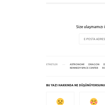
l
a
y
Size ulaşmamızı i
ETIKETLER
ASTRONOMI
DRAGON
D
KENNEDY SPACE CENTER
R
BU YAZI HAKKINDA NE DÜŞÜNÜYORSUNU