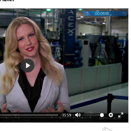
P
l
a
y
-35:59
M
S
E