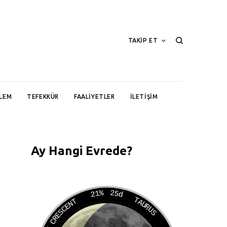
TAKİP ET
LEM
TEFEKKÜR
FAALIYETLER
İLETIŞIM
Ay Hangi Evrede?
21%
25d
TAURUS
WANING CRESCENT