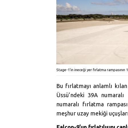
Stage-1’in ineceği yer fırlatma rampasının
Bu fırlatmayı anlamlı kılan
Üssü’ndeki 39A numaralı f
numaralı fırlatma rampası
meşhur uzay mekiği uçuşları
Falcon-9’un fırlatılışını canlı