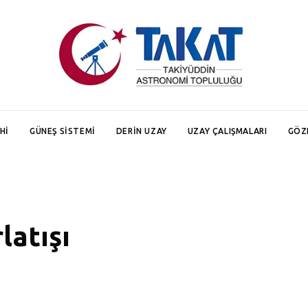
HI
GÜNEŞ SISTEMI
DERIN UZAY
UZAY ÇALIŞMALARI
GÖZ
latışı