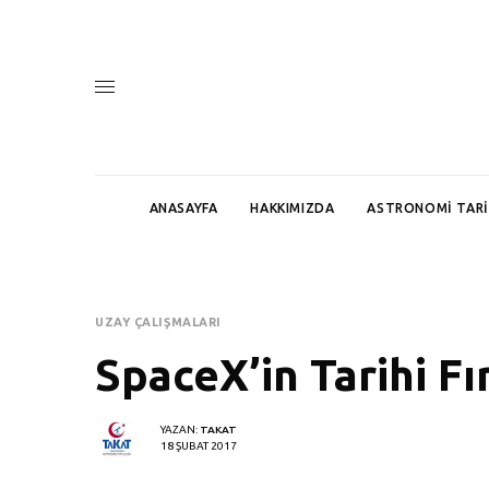
ANASAYFA
HAKKIMIZDA
ASTRONOMI TARI
UZAY ÇALIŞMALARI
SpaceX’in Tarihi Fır
YAZAN:
TAKAT
18 ŞUBAT 2017