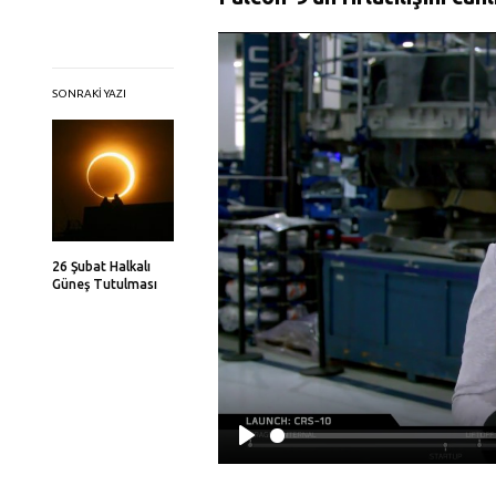
SONRAKI YAZI
26 Şubat Halkalı
Güneş Tutulması
P