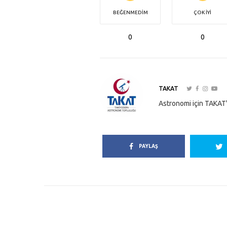
BEĞENMEDIM
ÇOK İYI
0
0
TAKAT
Astronomi için TAKAT'
PAYLAŞ