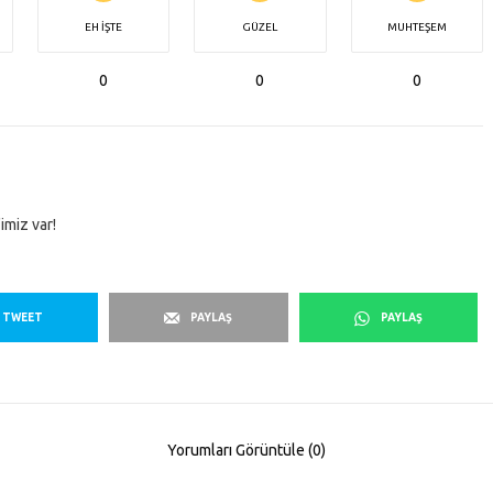
EH İŞTE
GÜZEL
MUHTEŞEM
0
0
0
imiz var!
TWEET
PAYLAŞ
PAYLAŞ
Yorumları Görüntüle (0)