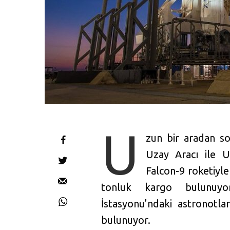
U
zun bir aradan s
Uzay Aracı ile U
Falcon-9 roketiyl
tonluk kargo bulunuyor
İstasyonu’ndaki astronotl
bulunuyor.