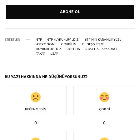
ABONE OL
ETIKETLER
67P
67P KUYRUKLUYILDIZI
67P'NIN KARANLIK YÜZÜ
ASTRONOMI
GÖKBILIM
GÜNEŞ SISTEMI
KUYRUKLUYILDIZ
ROSETTA
ROSETTA UZAY ARACI
TAKAT
UZAY
BU YAZI HAKKINDA NE DÜŞÜNÜYORSUNUZ?
BEĞENMEDIM
ÇOK İYI
0
0