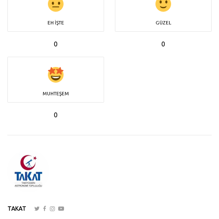
EH İŞTE
GÜZEL
0
0
MUHTEŞEM
0
TAKAT