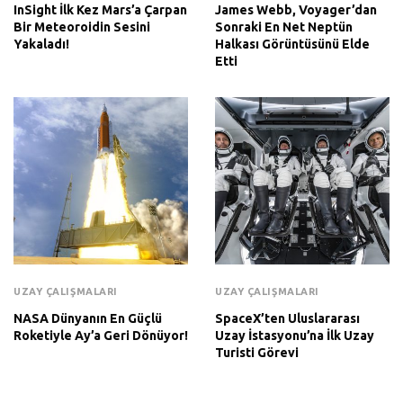
InSight İlk Kez Mars’a Çarpan
James Webb, Voyager’dan
Bir Meteoroidin Sesini
Sonraki En Net Neptün
Yakaladı!
Halkası Görüntüsünü Elde
Etti
UZAY ÇALIŞMALARI
UZAY ÇALIŞMALARI
NASA Dünyanın En Güçlü
SpaceX’ten Uluslararası
Roketiyle Ay’a Geri Dönüyor!
Uzay İstasyonu’na İlk Uzay
Turisti Görevi