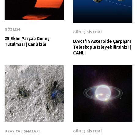
GÖZLEM
GÜNEŞ SISTEMI
25 Ekim Parçalı Güneş
DART’ın Asteroide Çarpışını
Tutulması | Canlı İzle
Teleskopla İzleyebilirsiniz! |
CANLI
UZAY ÇALIŞMALARI
GÜNEŞ SISTEMI