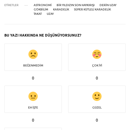
ETIKETLER
ASTRONOMI
BIR YILDIZIN SON HAYKIRIŞI
DERIN UZAY
GÖKBILIM
KARADELIK
SÜPER KÜTLELI KARADELIK
TAKAT
UZAY
BU YAZI HAKKINDA NE DÜŞÜNÜYORSUNUZ?
BEĞENMEDIM
ÇOK İYI
0
0
EH İŞTE
GÜZEL
0
0