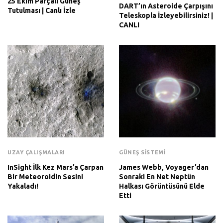
25 Ekim Parçalı Güneş
DART’ın Asteroide Çarpışını
Tutulması | Canlı İzle
Teleskopla İzleyebilirsiniz! |
CANLI
UZAY ÇALIŞMALARI
GÜNEŞ SISTEMI
InSight İlk Kez Mars’a Çarpan
James Webb, Voyager’dan
Bir Meteoroidin Sesini
Sonraki En Net Neptün
Yakaladı!
Halkası Görüntüsünü Elde
Etti