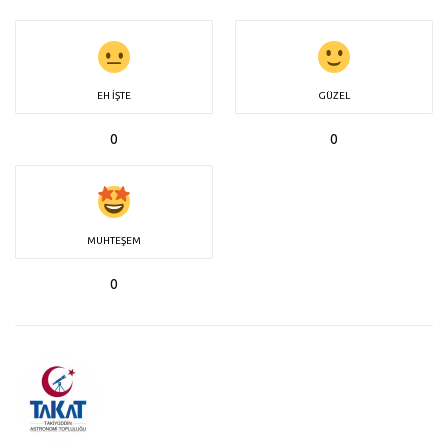
EH İŞTE
GÜZEL
0
0
MUHTEŞEM
0