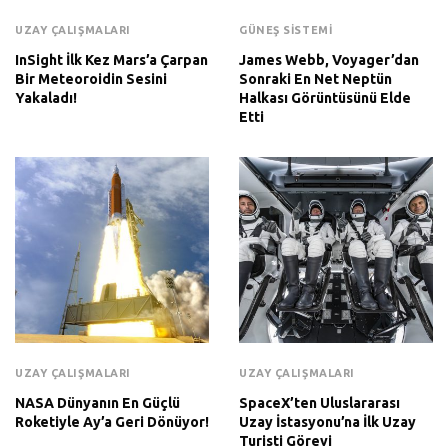
UZAY ÇALIŞMALARI
GÜNEŞ SISTEMI
InSight İlk Kez Mars’a Çarpan
James Webb, Voyager’dan
Bir Meteoroidin Sesini
Sonraki En Net Neptün
Yakaladı!
Halkası Görüntüsünü Elde
Etti
UZAY ÇALIŞMALARI
UZAY ÇALIŞMALARI
NASA Dünyanın En Güçlü
SpaceX’ten Uluslararası
Roketiyle Ay’a Geri Dönüyor!
Uzay İstasyonu’na İlk Uzay
Turisti Görevi