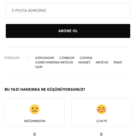
ABONE OL
ETIKETLER
ASTRONOMI
GÖKBILIM
GÖKTAŞI
GÜNEY AMERIKA METEOR
MANSET
METEOR
TAKAT
UZAY
BU YAZI HAKKINDA NE DÜŞÜNÜYORSUNUZ?
BEĞENMEDIM
ÇOK İYI
0
0