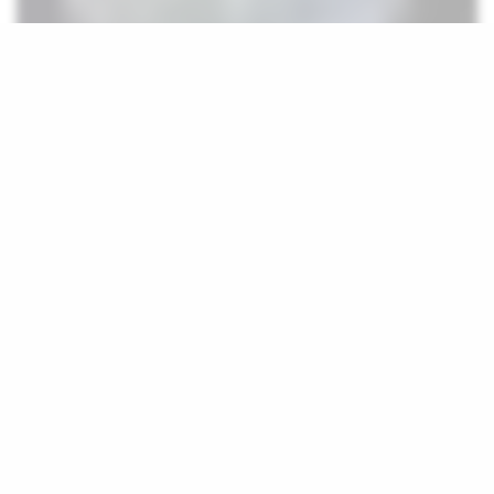
N
ASA’nın Derin Uzay İklim Gözlem
Uydusu (DSCOVR) tarihi bir
görüntüye imza attı. DSCOVR
Uydusu EPIC adlı yüksek çözünürlüklü
kamerasıyla uydumuz Ay’ı, Dünya’nın
çevresindeki dönüşü sırasında görüntüledi.
Uydunun yaklaşık 1,5 milyon km uzaktan
çektiği bu görüntüde Ay’ın Dünya etrafındaki
dönüşü görülebildiği gibi aynı zamanda Ay’ın
görünmeyen yüzünü de gözler önüne seriyor.