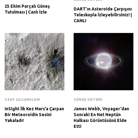
25 Ekim Parçalı Güneş
DART’ın Asteroide Çarpışını
Tutulması | Canlı İzle
Teleskopla İzleyebilirsiniz! |
CANLI
UZAY ÇALIŞMALARI
GÜNEŞ SISTEMI
InSight İlk Kez Mars’a Çarpan
James Webb, Voyager’dan
Bir Meteoroidin Sesini
Sonraki En Net Neptün
Yakaladı!
Halkası Görüntüsünü Elde
Etti