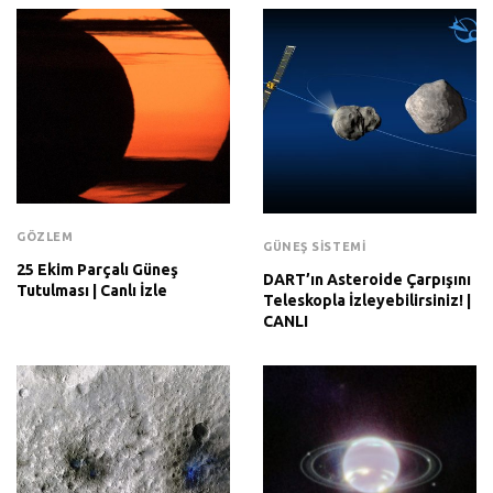
GÖZLEM
GÜNEŞ SISTEMI
25 Ekim Parçalı Güneş
DART’ın Asteroide Çarpışını
Tutulması | Canlı İzle
Teleskopla İzleyebilirsiniz! |
CANLI