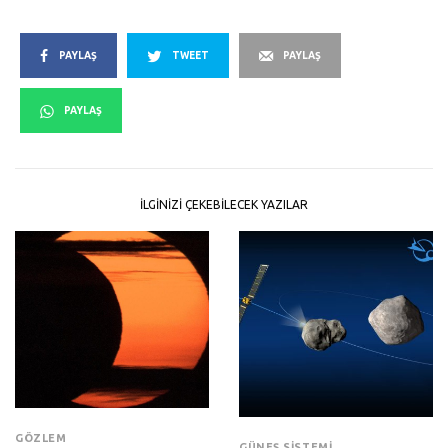
PAYLAŞ
TWEET
PAYLAŞ
PAYLAŞ
İLGINIZI ÇEKEBILECEK YAZILAR
GÖZLEM
GÜNEŞ SISTEMI