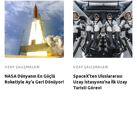
UZAY ÇALIŞMALARI
UZAY ÇALIŞMALARI
NASA Dünyanın En Güçlü
SpaceX’ten Uluslararası
Roketiyle Ay’a Geri Dönüyor!
Uzay İstasyonu’na İlk Uzay
Turisti Görevi