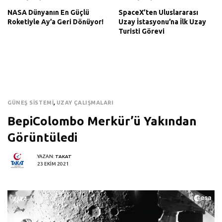
NASA Dünyanın En Güçlü
SpaceX’ten Uluslararası
Roketiyle Ay’a Geri Dönüyor!
Uzay İstasyonu’na İlk Uzay
Turisti Görevi
GÜNEŞ SISTEMI
,
UZAY ÇALIŞMALARI
BepiColombo Merkür’ü Yakından
Görüntüledi
YAZAN:
TAKAT
23 EKIM 2021