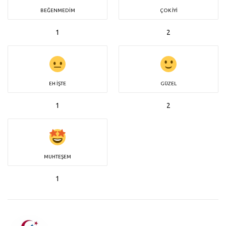
BEĞENMEDIM
ÇOK İYI
1
2
EH İŞTE
GÜZEL
1
2
MUHTEŞEM
1