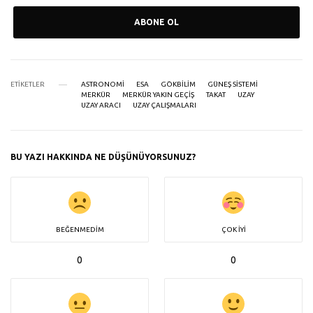
ABONE OL
ETIKETLER
ASTRONOMI
ESA
GÖKBILIM
GÜNEŞ SISTEMI
MERKÜR
MERKÜR YAKIN GEÇIŞ
TAKAT
UZAY
UZAY ARACI
UZAY ÇALIŞMALARI
BU YAZI HAKKINDA NE DÜŞÜNÜYORSUNUZ?
BEĞENMEDIM
ÇOK İYI
0
0