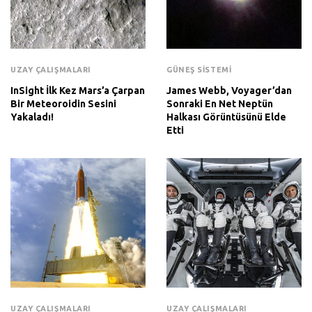
UZAY ÇALIŞMALARI
GÜNEŞ SISTEMI
InSight İlk Kez Mars’a Çarpan
James Webb, Voyager’dan
Bir Meteoroidin Sesini
Sonraki En Net Neptün
Yakaladı!
Halkası Görüntüsünü Elde
Etti
UZAY ÇALIŞMALARI
UZAY ÇALIŞMALARI