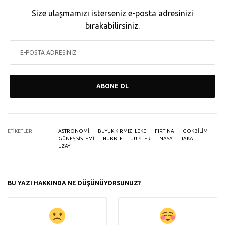
Size ulaşmamızı isterseniz e-posta adresinizi
bırakabilirsiniz.
ABONE OL
ETIKETLER
ASTRONOMI
BÜYÜK KIRMIZI LEKE
FIRTINA
GÖKBILIM
GÜNEŞ SISTEMI
HUBBLE
JÜPITER
NASA
TAKAT
UZAY
BU YAZI HAKKINDA NE DÜŞÜNÜYORSUNUZ?