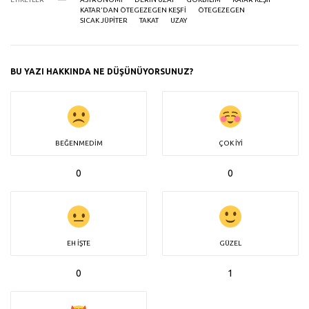
KATAR'DAN ÖTEGEZEGEN KEŞFI
ÖTEGEZEGEN
SICAK JÜPITER
TAKAT
UZAY
BU YAZI HAKKINDA NE DÜŞÜNÜYORSUNUZ?
BEĞENMEDIM
ÇOK İYI
0
0
EH İŞTE
GÜZEL
0
1