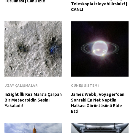
Tutulması | Canlı İzle
Teleskopla İzleyebilirsiniz! |
CANLI
UZAY ÇALIŞMALARI
GÜNEŞ SISTEMI
InSight İlk Kez Mars’a Çarpan
James Webb, Voyager’dan
Bir Meteoroidin Sesini
Sonraki En Net Neptün
Yakaladı!
Halkası Görüntüsünü Elde
Etti