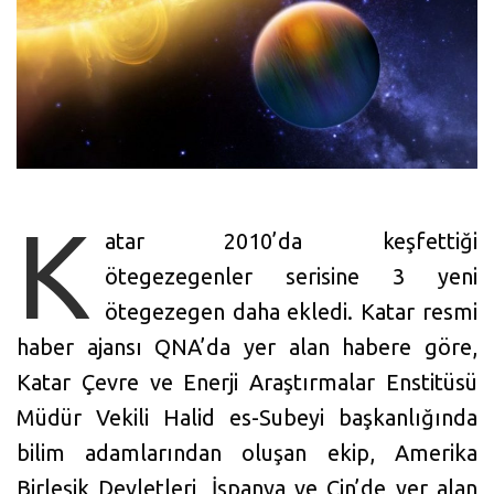
K
atar 2010’da keşfettiği
ötegezegenler serisine 3 yeni
ötegezegen daha ekledi. Katar resmi
haber ajansı QNA’da yer alan habere göre,
Katar Çevre ve Enerji Araştırmalar Enstitüsü
Müdür Vekili Halid es-Subeyi başkanlığında
bilim adamlarından oluşan ekip, Amerika
Birleşik Devletleri, İspanya ve Çin’de yer alan