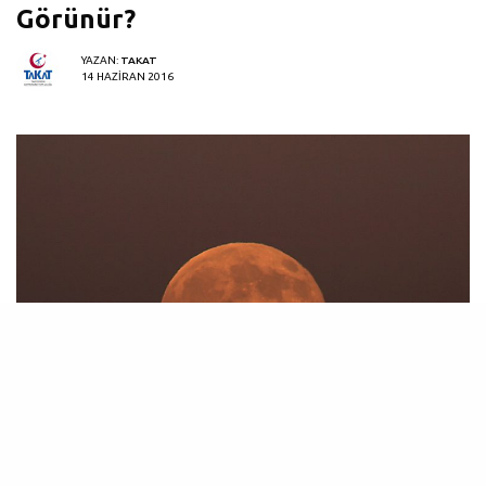
Görünür?
YAZAN:
TAKAT
14 HAZIRAN 2016
y, doğup batarken gözlemciler