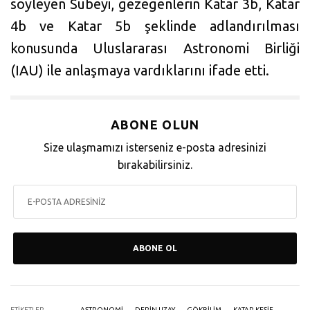
söyleyen Subeyi, gezegenlerin Katar 3b, Katar
4b ve Katar 5b şeklinde adlandırılması
konusunda Uluslararası Astronomi Birliği
(IAU) ile anlaşmaya vardıklarını ifade etti.
ABONE OLUN
Size ulaşmamızı isterseniz e-posta adresinizi
bırakabilirsiniz.
ABONE OL
ETIKETLER
ASTRONOMI
DERIN UZAY
GÖKBILIM
KATAR KEŞIF