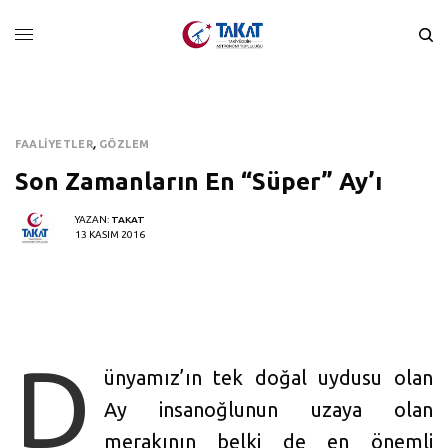
FAALIYETLER
,
GÖZLEM
Son Zamanların En “Süper” Ay’ı
YAZAN:
TAKAT
13 KASIM 2016
D
ünyamız’ın tek doğal uydusu olan
Ay insanoğlunun uzaya olan
merakının belki de en önemli