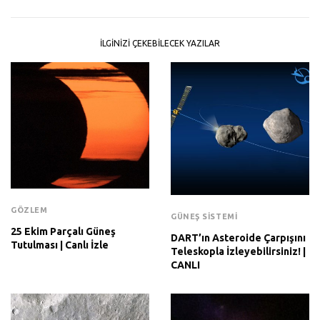
İLGINIZI ÇEKEBILECEK YAZILAR
GÖZLEM
GÜNEŞ SISTEMI
25 Ekim Parçalı Güneş
DART’ın Asteroide Çarpışını
Tutulması | Canlı İzle
Teleskopla İzleyebilirsiniz! |
CANLI