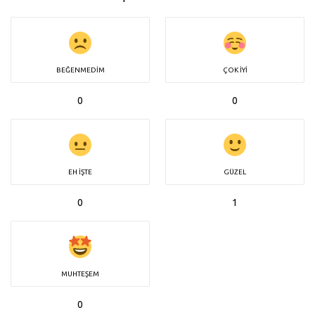
BEĞENMEDIM
ÇOK İYI
0
0
EH İŞTE
GÜZEL
0
1
MUHTEŞEM
0