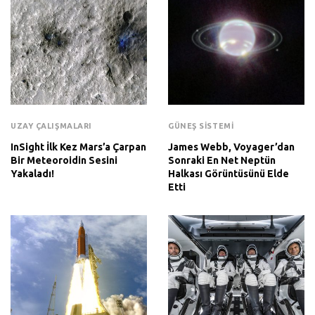
UZAY ÇALIŞMALARI
GÜNEŞ SISTEMI
InSight İlk Kez Mars’a Çarpan
James Webb, Voyager’dan
Bir Meteoroidin Sesini
Sonraki En Net Neptün
Yakaladı!
Halkası Görüntüsünü Elde
Etti