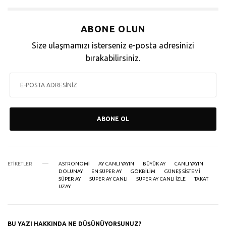
ABONE OLUN
Size ulaşmamızı isterseniz e-posta adresinizi
bırakabilirsiniz.
ABONE OL
ETIKETLER
ASTRONOMI
AY CANLI YAYIN
BÜYÜK AY
CANLI YAYIN
DOLUNAY
EN SÜPER AY
GÖKBILIM
GÜNEŞ SISTEMI
SÜPER AY
SÜPER AY CANLI
SÜPER AY CANLI IZLE
TAKAT
UZAY
BU YAZI HAKKINDA NE DÜŞÜNÜYORSUNUZ?