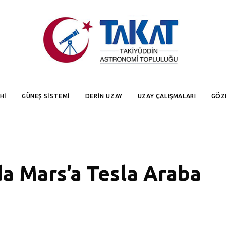
HI
GÜNEŞ SISTEMI
DERIN UZAY
UZAY ÇALIŞMALARI
GÖZ
a Mars’a Tesla Araba