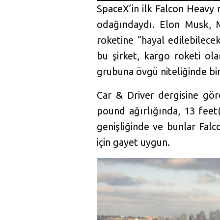
P
SpaceX’in ilk Falcon Heavy 
l
odağındaydı. Elon Musk, M
a
roketine “hayal edilebilece
y
bu şirket, kargo roketi o
grubuna övgü niteliğinde bir
Car & Driver dergisine gör
pound ağırlığında, 13 feet
genişliğinde ve bunlar Falc
için gayet uygun.