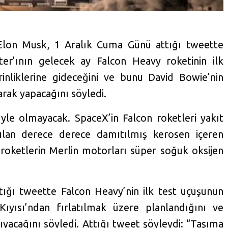
Elon Musk, 1 Aralık Cuma Günü attığı tweette
ter’ının gelecek ay Falcon Heavy roketinin ilk
inliklerine gideceğini ve bunu David Bowie’nin
arak yapacağını söyledi.
le olmayacak. SpaceX’in Falcon roketleri yakıt
ılan derece derece damıtılmış kerosen içeren
 roketlerin Merlin motorları süper soğuk oksijen
ığı tweette Falcon Heavy’nin ilk test uçuşunun
ıyısı’ndan fırlatılmak üzere planlandığını ve
ıyacağını söyledi. Attığı tweet şöyleydi: “Taşıma