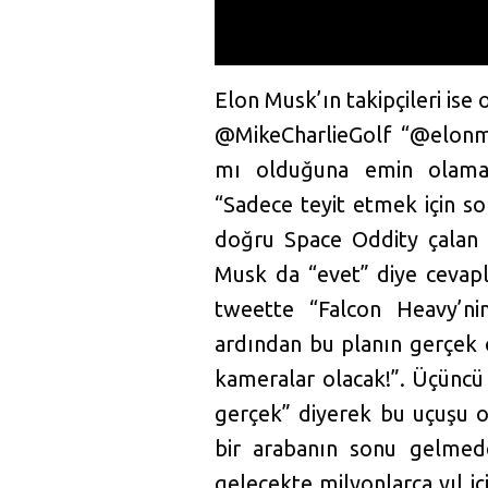
Elon Musk’ın takipçileri ise
@MikeCharlieGolf “@elonmu
mı olduğuna emin olamad
“Sadece teyit etmek için s
doğru Space Oddity çalan b
Musk da “evet” diye cevapl
tweette “Falcon Heavy’ni
ardından bu planın gerçek o
kameralar olacak!”. Üçüncü
gerçek” diyerek bu uçuşu 
bir arabanın sonu gelmede
gelecekte milyonlarca yıl iç