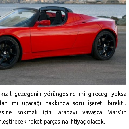
n
 kızıl gezegenin yörüngesine mi gireceği yoksa
an mı uçacağı hakkında soru işareti bıraktı.
esine sokmak için, arabayı yavaşça Mars’ın
eştirecek roket parçasına ihtiyaç olacak.