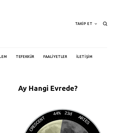
TAKİP ET
LEM
TEFEKKÜR
FAALIYETLER
İLETIŞIM
Ay Hangi Evrede?
44%
23d
ARIES
WANING CRESCENT