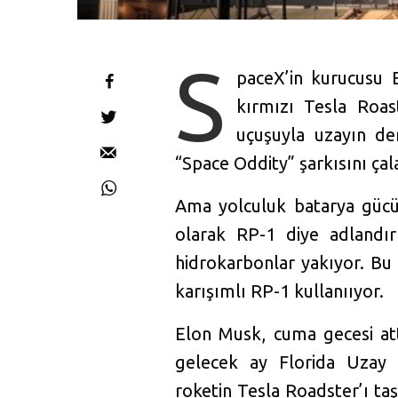
S
paceX’in kurucusu 
kırmızı Tesla Roas
uçuşuyla uzayın der
“Space Oddity” şarkısını çal
Ama yolculuk batarya gücüy
olarak RP-1 diye adlandır
hidrokarbonlar yakıyor. Bu
karışımlı RP-1 kullanııyor.
Elon Musk, cuma gecesi att
gelecek ay Florida Uzay K
roketin Tesla Roadster’ı taş