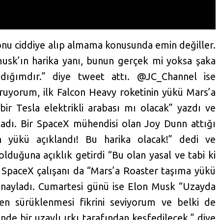
 onu ciddiye alıp almama konusunda emin değiller.
sk’ın harika yanı, bunun gerçek mi yoksa şaka
ığımdır.” diye tweet attı. @JC_Channel ise
oruyorum, ilk Falcon Heavy roketinin yükü Mars’a
ir Tesla elektrikli arabası mı olacak” yazdı ve
adı. Bir SpaceX mühendisi olan Joy Dunn attığı
n yükü açıklandı! Bu harika olacak!” dedi ve
lduğuna açıklık getirdi “Bu olan yasal ve tabi ki
 SpaceX çalışanı da “Mars’a Roaster taşıma yükü
onayladı. Cumartesi günü ise Elon Musk “Uzayda
n sürüklenmesi fikrini seviyorum ve belki de
inde bir uzaylı ırkı tarafından keşfedilecek.” diye