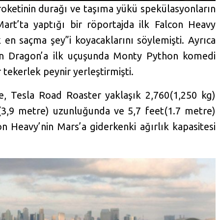
M
S
E
roketinin durağı ve taşıma yükü spekülasyonların
u
e
n
art’ta yaptığı bir röportajda ilk Falcon Heavy
t
t
t
k en saçma şey”i koyacaklarını söylemişti. Ayrıca
e
t
e
lan Dragon’a ilk uçuşunda Monty Python komedi
i
r
 tekerlek peynir yerleştirmişti.
n
f
e, Tesla Road Roaster yaklaşık 2,760(1,250 kg)
g
u
(3,9 metre) uzunluğunda ve 5,7 feet(1.7 metre)
s
l
on Heavy’nin Mars’a giderkenki ağırlık kapasitesi
l
s
c
r
e
e