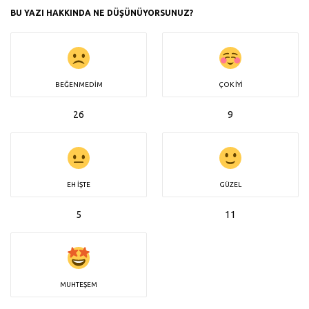
BU YAZI HAKKINDA NE DÜŞÜNÜYORSUNUZ?
BEĞENMEDIM
ÇOK İYI
26
9
EH İŞTE
GÜZEL
5
11
MUHTEŞEM