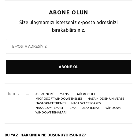
ABONE OLUN
Size ulaşmamızı isterseniz e-posta adresinizi
bırakabilirsiniz.
ABONE OL
ETIKETLER
ASTRONOMI
MANSET
MICROSOFT
MICROSOFT WINDOWS THEMES
NASA HIDDEN UNIVERSE
NASA SPACE THEMES
NASA SPACESCAPES
NASA UZAY TEMASI
TEMA
UZAY TEMASI
WINDOWS
WINDOWS TEMALARI
BU YAZI HAKKINDA NE DÜŞÜNÜYORSUNUZ?