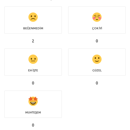
BEĞENMEDIM
ÇOK İYI
2
0
EH İŞTE
GÜZEL
0
0
MUHTEŞEM
0