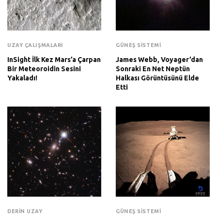
UZAY ÇALIŞMALARI
GÜNEŞ SISTEMI
InSight İlk Kez Mars’a Çarpan
James Webb, Voyager’dan
Bir Meteoroidin Sesini
Sonraki En Net Neptün
Yakaladı!
Halkası Görüntüsünü Elde
Etti
DERIN UZAY
GÜNEŞ SISTEMI