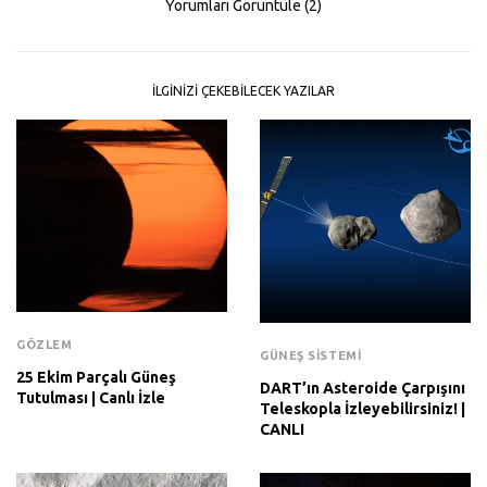
Yorumları Görüntüle (2)
İLGINIZI ÇEKEBILECEK YAZILAR
GÖZLEM
GÜNEŞ SISTEMI
25 Ekim Parçalı Güneş
DART’ın Asteroide Çarpışını
Tutulması | Canlı İzle
Teleskopla İzleyebilirsiniz! |
CANLI