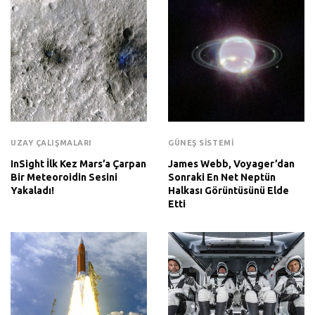
UZAY ÇALIŞMALARI
GÜNEŞ SISTEMI
InSight İlk Kez Mars’a Çarpan
James Webb, Voyager’dan
Bir Meteoroidin Sesini
Sonraki En Net Neptün
Yakaladı!
Halkası Görüntüsünü Elde
Etti