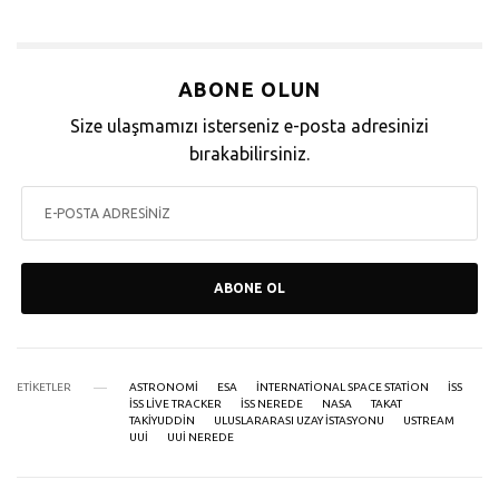
ABONE OLUN
Size ulaşmamızı isterseniz e-posta adresinizi
bırakabilirsiniz.
ABONE OL
ETIKETLER
ASTRONOMI
ESA
INTERNATIONAL SPACE STATION
ISS
ISS LIVE TRACKER
ISS NEREDE
NASA
TAKAT
TAKIYUDDIN
ULUSLARARASI UZAY ISTASYONU
USTREAM
UUI
UUI NEREDE