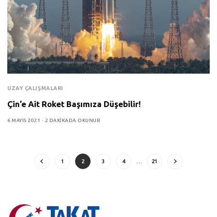
UZAY ÇALIŞMALARI
Çin’e Ait Roket Başımıza Düşebilir!
6 MAYIS 2021
2 DAKIKADA OKUNUR
1
2
3
4
…
21