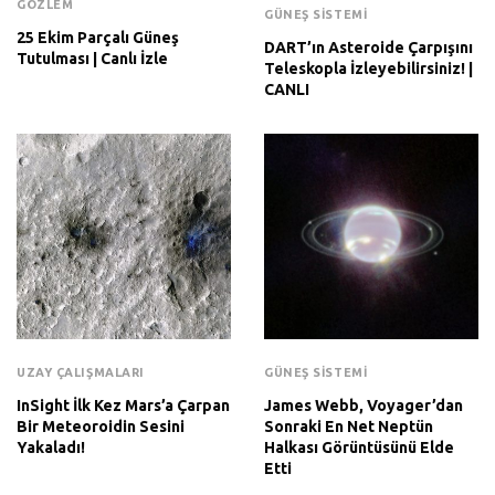
GÖZLEM
GÜNEŞ SISTEMI
25 Ekim Parçalı Güneş
DART’ın Asteroide Çarpışını
Tutulması | Canlı İzle
Teleskopla İzleyebilirsiniz! |
CANLI
UZAY ÇALIŞMALARI
GÜNEŞ SISTEMI
InSight İlk Kez Mars’a Çarpan
James Webb, Voyager’dan
Bir Meteoroidin Sesini
Sonraki En Net Neptün
Yakaladı!
Halkası Görüntüsünü Elde
Etti