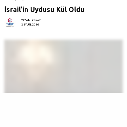
İsrail’in Uydusu Kül Oldu
YAZAN:
TAKAT
2 EYLÜL 2016
G
eçtiğimiz son 2 yıl adından çok söz