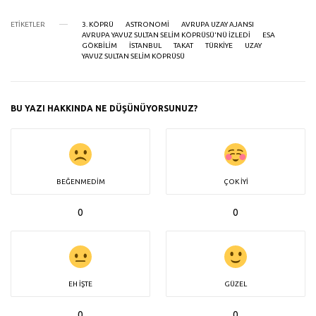
ETIKETLER
3. KÖPRÜ
ASTRONOMI
AVRUPA UZAY AJANSI
AVRUPA YAVUZ SULTAN SELIM KÖPRÜSÜ'NÜ IZLEDI
ESA
GÖKBILIM
ISTANBUL
TAKAT
TÜRKIYE
UZAY
YAVUZ SULTAN SELIM KÖPRÜSÜ
BU YAZI HAKKINDA NE DÜŞÜNÜYORSUNUZ?
BEĞENMEDIM
ÇOK İYI
0
0
EH İŞTE
GÜZEL
0
0