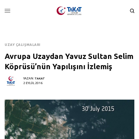
UZAY ÇALIŞMALARI
Avrupa Uzaydan Yavuz Sultan Selim
Köprüsü’nün Yapılışını İzlemiş
YAZAN:
TAKAT
2 EYLÜL 2016