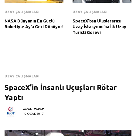
UZAY ÇALIŞMALARI
UZAY ÇALIŞMALARI
NASA Dünyanın En Güçlü
SpaceX’ten Uluslararası
Roketiyle Ay’a Geri Dönüyor!
Uzay İstasyonu’na İlk Uzay
Turisti Görevi
UZAY ÇALIŞMALARI
SpaceX’in İnsanlı Uçuşları Rötar
Yaptı
YAZAN:
TAKAT
10 OCAK 2017