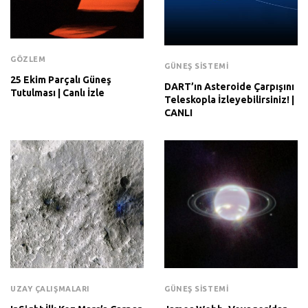
GÖZLEM
GÜNEŞ SISTEMI
25 Ekim Parçalı Güneş
DART’ın Asteroide Çarpışını
Tutulması | Canlı İzle
Teleskopla İzleyebilirsiniz! |
CANLI
UZAY ÇALIŞMALARI
GÜNEŞ SISTEMI