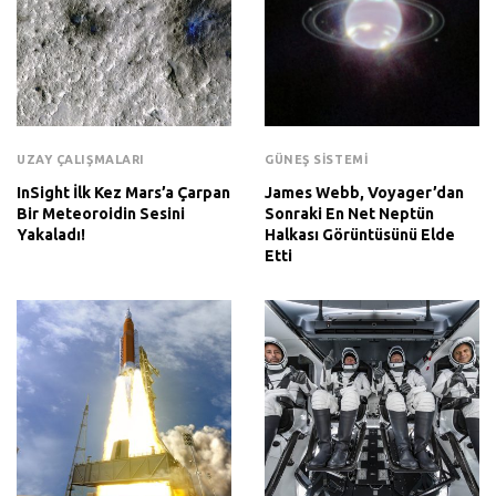
UZAY ÇALIŞMALARI
GÜNEŞ SISTEMI
InSight İlk Kez Mars’a Çarpan
James Webb, Voyager’dan
Bir Meteoroidin Sesini
Sonraki En Net Neptün
Yakaladı!
Halkası Görüntüsünü Elde
Etti