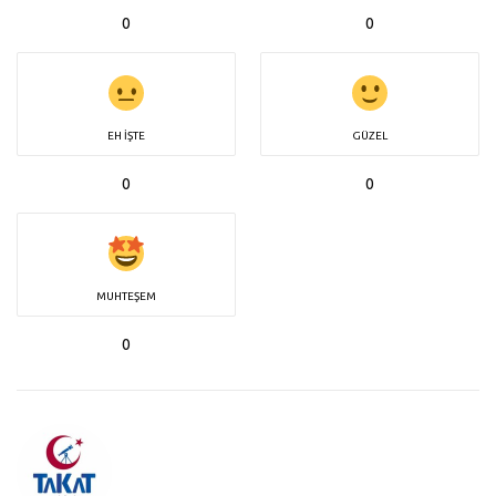
0
0
EH İŞTE
GÜZEL
0
0
MUHTEŞEM
0