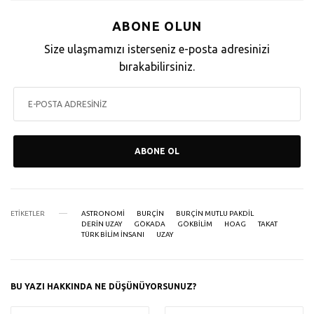
ABONE OLUN
Size ulaşmamızı isterseniz e-posta adresinizi
bırakabilirsiniz.
ABONE OL
ETIKETLER
ASTRONOMI
BURÇIN
BURÇIN MUTLU PAKDIL
DERIN UZAY
GÖKADA
GÖKBILIM
HOAG
TAKAT
TÜRK BILIM INSANI
UZAY
BU YAZI HAKKINDA NE DÜŞÜNÜYORSUNUZ?