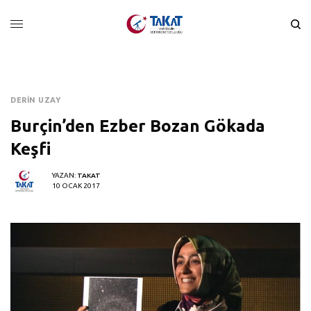
DERIN UZAY
Burçin’den Ezber Bozan Gökada
Keşfi
YAZAN:
TAKAT
10 OCAK 2017