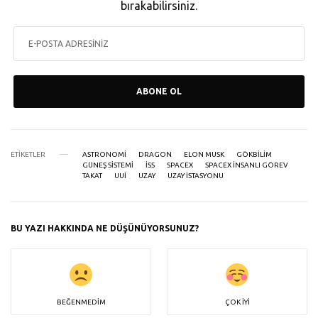
bırakabilirsiniz.
ABONE OL
ETIKETLER
ASTRONOMI
DRAGON
ELON MUSK
GÖKBILIM
GÜNEŞ SISTEMI
ISS
SPACEX
SPACEX INSANLI GÖREV
TAKAT
UUI
UZAY
UZAY ISTASYONU
BU YAZI HAKKINDA NE DÜŞÜNÜYORSUNUZ?
BEĞENMEDIM
ÇOK İYI