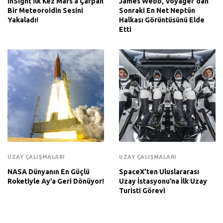
InSight İlk Kez Mars’a Çarpan
James Webb, Voyager’dan
Bir Meteoroidin Sesini
Sonraki En Net Neptün
Yakaladı!
Halkası Görüntüsünü Elde
Etti
UZAY ÇALIŞMALARI
UZAY ÇALIŞMALARI
NASA Dünyanın En Güçlü
SpaceX’ten Uluslararası
Roketiyle Ay’a Geri Dönüyor!
Uzay İstasyonu’na İlk Uzay
Turisti Görevi