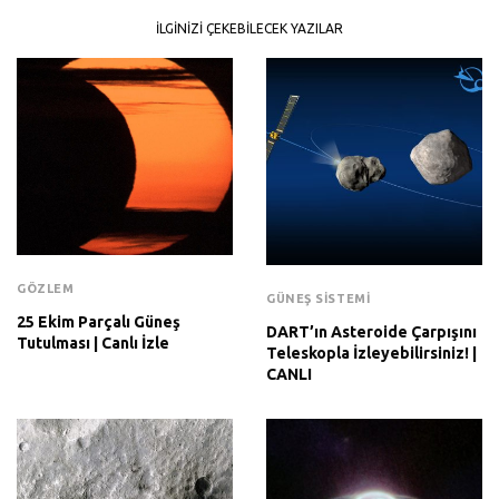
İLGINIZI ÇEKEBILECEK YAZILAR
GÖZLEM
GÜNEŞ SISTEMI
25 Ekim Parçalı Güneş
DART’ın Asteroide Çarpışını
Tutulması | Canlı İzle
Teleskopla İzleyebilirsiniz! |
CANLI