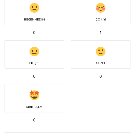
BEĞENMEDIM
ÇOK İYI
0
1
EH İŞTE
GÜZEL
0
0
MUHTEŞEM
0