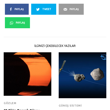
PAYLAŞ
TWEET
PAYLAŞ
PAYLAŞ
İLGINIZI ÇEKEBILECEK YAZILAR
GÖZLEM
GÜNEŞ SISTEMI