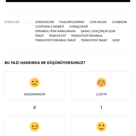
ETIKETLER
ASTRONOMI
FAALIYETLERIMIZ
GÖK ATLASI
GÖKBILIM
GÖKTÜRK-2 MAKETI
GÜNEŞ SAATI
ISTANBUL YENI HAVALIMANI
SANAL GERÇEKLIK UZAY
TAKAT
TEKNOFEST
TEKNOFEST ISTANBUL
TEKNOFEST ISTANBUL TAKAT
TEKNOFEST TAKAT
UZAY
BU YAZI HAKKINDA NE DÜŞÜNÜYORSUNUZ?
BEĞENMEDIM
ÇOK İYI
0
1