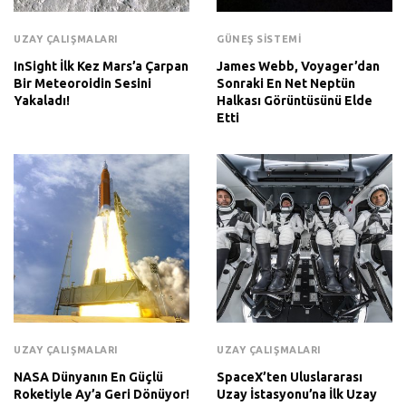
UZAY ÇALIŞMALARI
GÜNEŞ SISTEMI
InSight İlk Kez Mars’a Çarpan
James Webb, Voyager’dan
Bir Meteoroidin Sesini
Sonraki En Net Neptün
Yakaladı!
Halkası Görüntüsünü Elde
Etti
UZAY ÇALIŞMALARI
UZAY ÇALIŞMALARI
NASA Dünyanın En Güçlü
SpaceX’ten Uluslararası
Roketiyle Ay’a Geri Dönüyor!
Uzay İstasyonu’na İlk Uzay