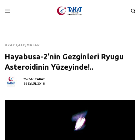
UZAY ÇALIŞMALARI
Hayabusa-2’nin Gezginleri Ryugu
Asteroidinin Yüzeyinde!..
YAZAN:
TAKAT
26 EYLÜL 2018