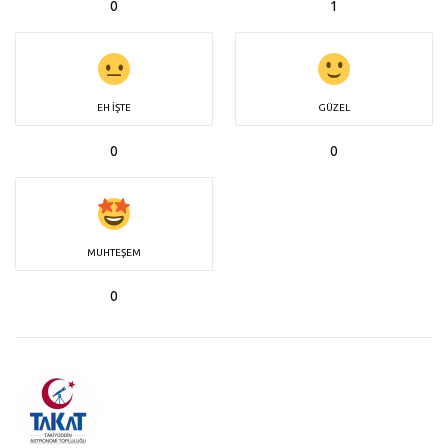
0
1
EH İŞTE
GÜZEL
0
0
MUHTEŞEM
0