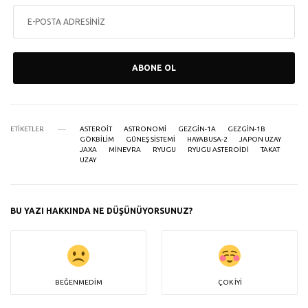
ABONE OL
ETIKETLER
ASTEROIT
ASTRONOMI
GEZGIN-1A
GEZGIN-1B
GÖKBILIM
GÜNEŞ SISTEMI
HAYABUSA-2
JAPON UZAY
JAXA
MINEVRA
RYUGU
RYUGU ASTEROIDI
TAKAT
UZAY
BU YAZI HAKKINDA NE DÜŞÜNÜYORSUNUZ?
BEĞENMEDIM
ÇOK İYI