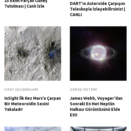
25 Ekim Parçalı Güneş
DART’ın Asteroide Çarpışını
Tutulması | Canlı İzle
Teleskopla İzleyebilirsiniz! |
CANLI
UZAY ÇALIŞMALARI
GÜNEŞ SISTEMI
InSight İlk Kez Mars’a Çarpan
James Webb, Voyager’dan
Bir Meteoroidin Sesini
Sonraki En Net Neptün
Yakaladı!
Halkası Görüntüsünü Elde
Etti