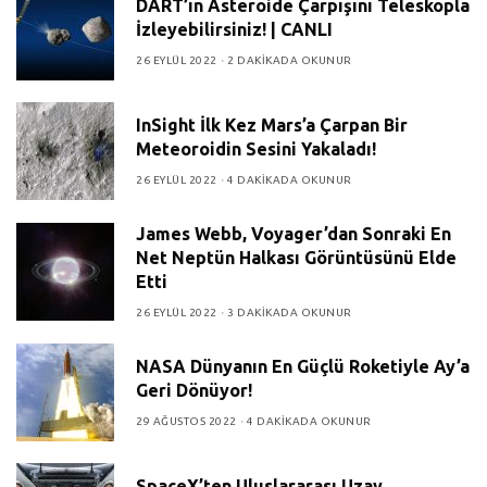
DART’ın Asteroide Çarpışını Teleskopla
İzleyebilirsiniz! | CANLI
26 EYLÜL 2022
2 DAKIKADA OKUNUR
InSight İlk Kez Mars’a Çarpan Bir
Meteoroidin Sesini Yakaladı!
26 EYLÜL 2022
4 DAKIKADA OKUNUR
James Webb, Voyager’dan Sonraki En
Net Neptün Halkası Görüntüsünü Elde
Etti
26 EYLÜL 2022
3 DAKIKADA OKUNUR
NASA Dünyanın En Güçlü Roketiyle Ay’a
Geri Dönüyor!
29 AĞUSTOS 2022
4 DAKIKADA OKUNUR
SpaceX’ten Uluslararası Uzay