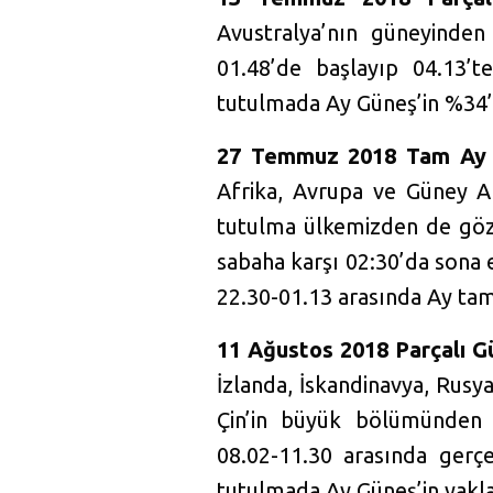
Avustralya’nın güneyinde
01.48’de başlayıp 04.13’
tutulmada Ay Güneş’in %34’
27 Temmuz 2018 Tam Ay 
Afrika, Avrupa ve Güney A
tutulma ülkemizden de gözl
sabaha karşı 02:30’da sona
22.30-01.13 arasında Ay ta
11 Ağustos 2018 Parçalı G
İzlanda, İskandinavya, Rusy
Çin’in büyük bölümünden 
08.02-11.30 arasında ger
tutulmada Ay Güneş’in yakla