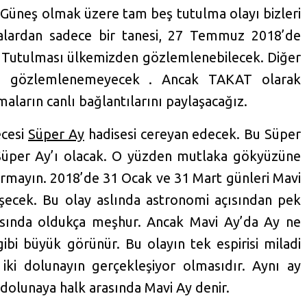
çü Güneş olmak üzere tam beş tutulma olayı bizleri
alardan sadece bir tanesi, 27 Temmuz 2018’de
 Tutulması ülkemizden gözlemlenebilecek. Diğer
en gözlemlenemeyecek . Ancak TAKAT olarak
maların canlı bağlantılarını paylaşacağız.
ecesi
Süper Ay
hadisesi cereyan edecek. Bu Süper
 Süper Ay’ı olacak. O yüzden mutlaka gökyüzüne
ırmayın. 2018’de 31 Ocak ve 31 Mart günleri Mavi
şecek. Bu olay aslında astronomi açısından pek
sında oldukça meşhur. Ancak Mavi Ay’da Ay ne
ibi büyük görünür. Bu olayın tek espirisi miladi
e iki dolunayın gerçekleşiyor olmasıdır. Aynı ay
i dolunaya halk arasında Mavi Ay denir.