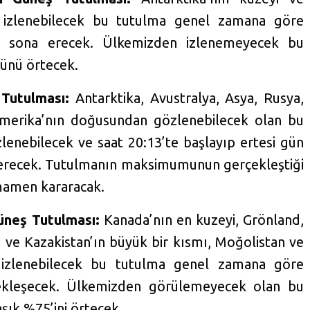
n izlenebilecek bu tutulma genel zamana göre
te sona erecek. Ülkemizden izlenemeyecek bu
ünü örtecek.
Tutulması:
Antarktika, Avustralya, Asya, Rusya,
merika’nın doğusundan gözlenebilecek olan bu
enebilecek ve saat 20:13’te başlayıp ertesi gün
 erecek. Tutulmanın maksimumunun gerçekleştiği
mamen kararacak.
üneş Tutulması:
Kanada’nın en kuzeyi, Grönland,
a ve Kazakistan’ın büyük bir kısmı, Moğolistan ve
izlenebilecek bu tutulma genel zamana göre
çekleşecek. Ülkemizden görülemeyecek olan bu
şık %75’ini örtecek.