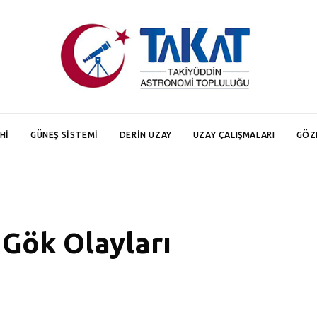
HI
GÜNEŞ SISTEMI
DERIN UZAY
UZAY ÇALIŞMALARI
GÖZ
 Gök Olayları