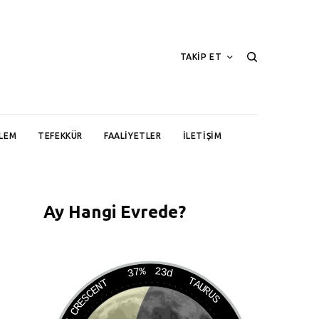
TAKİP ET
LEM
TEFEKKÜR
FAALIYETLER
İLETIŞIM
Ay Hangi Evrede?
37%
23d
TAURUS
WANING CRESCENT